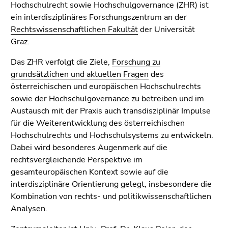
4)
Hochschulrecht sowie Hochschulgovernance (ZHR) ist
Zu
ein interdisziplinäres Forschungszentrum an der
den
Rechtswissenschaftlichen Fakultät
der Universität
Zusatzinformationen
Graz.
(Zugriffstaste
Das ZHR verfolgt die Ziele,
Forschung zu
5)
grundsätzlichen und aktuellen Fragen
des
Zu
österreichischen und europäischen Hochschulrechts
den
sowie der Hochschulgovernance zu betreiben und im
Seiteneinstellungen
Austausch mit der Praxis auch transdisziplinär Impulse
(Benutzer/Sprache)
für die Weiterentwicklung des österreichischen
(Zugriffstaste
Hochschulrechts und Hochschulsystems zu entwickeln.
8)
Dabei wird besonderes Augenmerk auf die
Zur
rechtsvergleichende Perspektive im
Suche
gesamteuropäischen Kontext sowie auf die
(Zugriffstaste
interdisziplinäre Orientierung gelegt, insbesondere die
9)
Kombination von rechts- und politikwissenschaftlichen
Ende
Analysen.
dieses