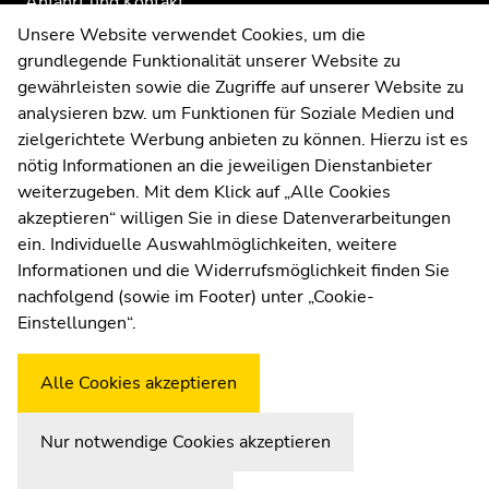
Anfahrt und Kontakt
Kommunikation und Öffentlichkeitsarbeit
Unsere Website verwendet Cookies, um die
grundlegende Funktionalität unserer Website zu
Moodle
gewährleisten sowie die Zugriffe auf unserer Website zu
UNIGRAZonline
analysieren bzw. um Funktionen für Soziale Medien und
Impressum
zielgerichtete Werbung anbieten zu können. Hierzu ist es
Datenschutzerklärung
nötig Informationen an die jeweiligen Dienstanbieter
Cookie-Einstellungen
weiterzugeben. Mit dem Klick auf „Alle Cookies
Barrierefreiheitserklärung
akzeptieren“ willigen Sie in diese Datenverarbeitungen
ein. Individuelle Auswahlmöglichkeiten, weitere
Informationen und die Widerrufsmöglichkeit finden Sie
nachfolgend (sowie im Footer) unter „Cookie-
Wetterstation
Uni Graz
Einstellungen“.
Alle Cookies akzeptieren
Nur notwendige Cookies akzeptieren