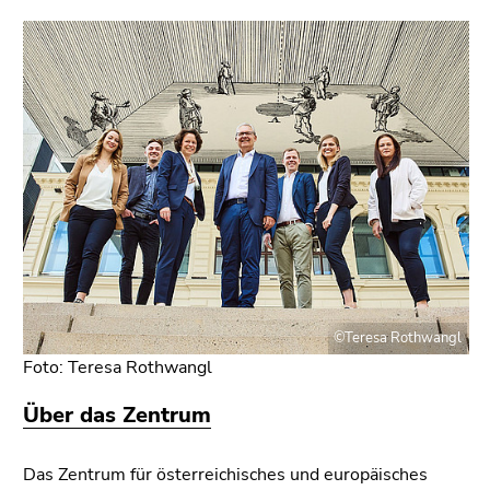
bestätigen
Sie diesen
Link.
Beginn
Zum
des
Inhalt
Seitenbereichs:
(Zugriffstaste
Seitenbereiche:
1)
Zur
Positionsanzeige
(Zugriffstaste
2)
Zur
©Teresa Rothwangl
Hauptnavigation
(Zugriffstaste
Foto: Teresa Rothwangl
3)
Über das Zentrum
Zur
Unternavigation
(Zugriffstaste
Das Zentrum für österreichisches und europäisches