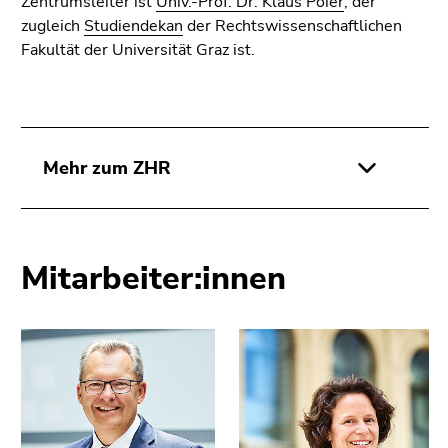
Zentrumsleiter ist
Univ.-Prof. Dr. Klaus Poier
, der
Seitenbereichs.
zugleich
Studiendekan
der Rechtswissenschaftlichen
Zur
Fakultät der Universität Graz ist.
Übersicht
der
Seitenbereiche
Mehr zum ZHR
Mitarbeiter:innen