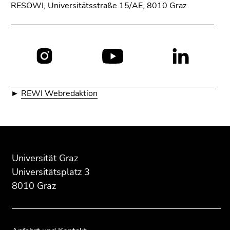
RESOWI, Universitätsstraße 15/AE, 8010 Graz
Social
Media:
►
REWI Webredaktion
Beginn
Ende
Ende
des
dieses
dieses
Seitenbereichs:
Seitenbereichs.
Seitenbereichs.
Universität Graz
Zusatzinformationen:
Zur
Zur
Universitätsplatz 3
Übersicht
Übersicht
8010 Graz
der
der
Seitenbereiche
Seitenbereiche