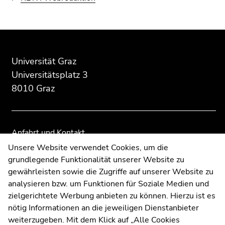
Beginn
Ende
Ende
des
dieses
dieses
Seitenbereichs:
Seitenbereichs.
Seitenbereichs.
Universität Graz
Zusatzinformationen:
Zur
Zur
Universitätsplatz 3
Übersicht
Übersicht
8010 Graz
der
der
Seitenbereiche
Seitenbereiche
Anfahrt und Kontakt
Kommunikation und Öffentlichkeitsarbeit
Unsere Website verwendet Cookies, um die
grundlegende Funktionalität unserer Website zu
Moodle
gewährleisten sowie die Zugriffe auf unserer Website zu
UNIGRAZonline
analysieren bzw. um Funktionen für Soziale Medien und
Impressum
zielgerichtete Werbung anbieten zu können. Hierzu ist es
Datenschutzerklärung
nötig Informationen an die jeweiligen Dienstanbieter
Cookie-Einstellungen
weiterzugeben. Mit dem Klick auf „Alle Cookies